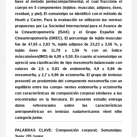
base al método pentacompartimental, el cual fracciona el
cuerpo en 5 componentes (tejidos: muscular, adiposo, óseo,
residual, y piel). El somatotipo se identificó con el método de
Heath y Carter. Para la evaluación se utilizaron las normas
propuestas por La Sociedad Internacional para el Avance de
la Cineantropometría (ISAK) y el Grupo Español de
Cineantropometría (GREC). El porcentaje de tejido muscular
fue de 47,65 ± 2,83 %, tejido adiposo de 23,23 ± 3,56 %, y
tejido óseo de 11,79 ± 1,56 % con un índice
músculoóseo(IMO) de 4,09 ± 0,50. En cuanto al somatotipo se
apreció una clasificación de tipo mesomorfo balanceado con
valores de 2,5 ± 0,81 de endomorfia, 4,9 ± 0,66 de
mesomorfia, y 2,7 ± 0,96 de ectomorfia. El grupo de tenistas
presentó un predominio del componente mesomorfia con un
equilibrio entre los compo- nentes endomorfia y ectomorfia
con características de composición corporal similares a las
encontradas en la literatura. El presente estudio entrega
datos referenciales sobre las características
antropométricas en tenistas sudamericanos nivel elite
categoría junior.
PALABRAS CLAVE: Composición corporal; Somatotipo;
Tenis; ITF Junior.