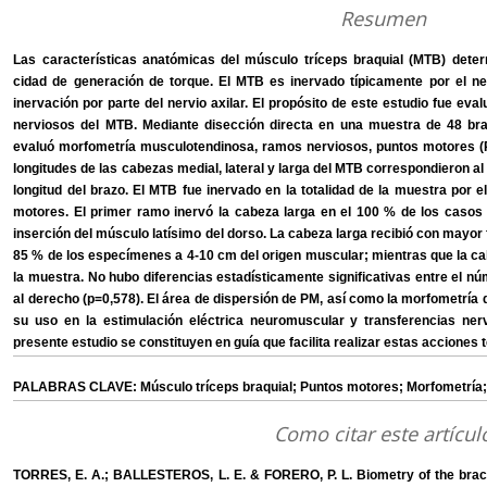
Resumen
Las características anatómicas del músculo tríceps braquial (MTB) dete
cidad de generación de torque. El MTB es inervado típicamente por el ne
inervación por parte del nervio axilar. El propósito de este estudio fue 
nerviosos del MTB. Mediante disección directa en una muestra de 48 bra
evaluó morfometría musculotendinosa, ramos nerviosos, puntos motores (P
longitudes de las cabezas medial, lateral y larga del MTB correspondieron a
longitud del brazo. El MTB fue inervado en la totalidad de la muestra por 
motores. El primer ramo inervó la cabeza larga en el 100 % de los casos 
inserción del músculo latísimo del dorso. La cabeza larga recibió con mayo
85 % de los especímenes a 4-10 cm del origen muscular; mientras que la cabe
la muestra. No hubo diferencias estadísticamente significativas entre el nu
al derecho (p=0,578). El área de dispersión de PM, así como la morfometría 
su uso en la estimulación eléctrica neuromuscular y transferencias ne
presente estudio se constituyen en guía que facilita realizar estas acciones t
PALABRAS CLAVE: Músculo tríceps braquial; Puntos motores; Morfometría; 
Como citar este artícul
TORRES, E. A.; BALLESTEROS, L. E. & FORERO, P. L. Biometry of the brachi