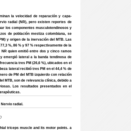
rminan la velocidad de reparación y capa-
rvio radial (NR), pero existen reportes de
evaluar los componentes musculotendinosos y
zos de población mestiza colombiana, se
M) y origen de la inervación del MTB. Las
l 77,3 %, 86 % y 97 % respectivamente de la
el NR quien emitió entre dos y cinco ramos
y emergió lateral a la banda tendinosa de
r frecuencia tres PM (26,6 %), ubicados en el
za lateral recibió tres PM en el 44,4 % de
́mero de PM del MTB izquierdo con relación
del MTB, son de relevancia clínica, debido a
rviosas. Los resultados presentados en el
erapéuticas.
Nervio radial.
o
al triceps muscle and its motor points. a