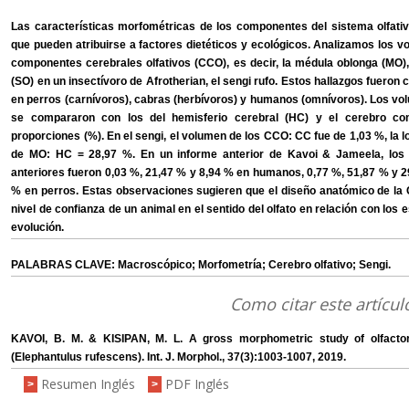
Las características morfométricas de los componentes del sistema olfati
que pueden atribuirse a factores dietéticos y ecológicos. Analizamos los v
componentes cerebrales olfativos (CCO), es decir, la médula oblonga (MO), el 
(SO) en un insectívoro de Afrotherian, el sengi rufo. Estos hallazgos fuer
en perros (carnívoros), cabras (herbívoros) y humanos (omnívoros). Los v
se compararon con los del hemisferio cerebral (HC) y el cerebro com
proporciones (%). En el sengi, el volumen de los CCO: CC fue de 1,03 %, la 
de MO: HC = 28,97 %. En un informe anterior de Kavoi & Jameela, los v
anteriores fueron 0,03 %, 21,47 % y 8,94 % en humanos, 0,77 %, 51,87 % y 2
% en perros. Estas observaciones sugieren que el diseño anatómico de la
nivel de confianza de un animal en el sentido del olfato en relación con los est
evolución.
PALABRAS CLAVE: Macroscópico; Morfometría; Cerebro olfativo; Sengi.
Como citar este artícul
KAVOI, B. M. & KISIPAN, M. L. A gross morphometric study of olfacto
(Elephantulus rufescens). Int. J. Morphol., 37(3):1003-1007, 2019.
Resumen Inglés
PDF Inglés
>
>