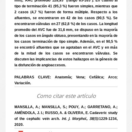
mm); AAC promedio 128,95° (rango 65-165°). En cuanto al
tipo de terminación 41 (95,3 %) fueron simples, mientras que
2 casos (4,7 %) fueron de forma múltiple. Respecto a los
afluentes, se encontraron en 42 de los casos (90,5 %). Se
encontraron válvulas en 27 (62,8 %) de los casos. La longitud
promedio del AVC fue de 31,6 mm, se dispuso en la mayoría
de los casos en ángulo obtuso, presentando en la mayoría de
los casos terminación de tipo simple. Además, en el 90,5 %
se encontró afluentes que se agotaban en el AVC y en más
de la mitad de los casos se encontraron válvulas. Se
discuten las implicancias de estos hallazgos en la génesis de
la disfunción de angioaccesos.
PALABRAS CLAVE: Anatomía; Vena; Cefálica; Arco;
Variación.
Como citar este artículo
MANSILLA, A.; MANSILLA, S.; POUY, A.; GARRETANO, A.;
AMÉNDOLA, J. I.; RUSSO, A. & OLIVERA, E. Cadaveric study
Int. J. Morphol., 38(5)
of the cephalic vein arch.
:1229-1234,
2020.