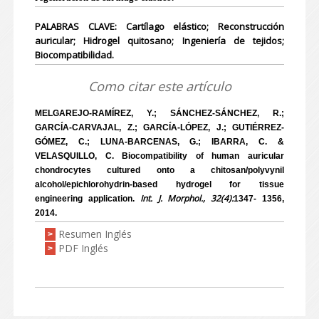
PALABRAS CLAVE: Cartílago elástico; Reconstrucción
auricular; Hidrogel quitosano; Ingeniería de tejidos;
Biocompatibilidad.
Como citar este artículo
MELGAREJO-RAMÍREZ, Y.; SÁNCHEZ-SÁNCHEZ, R.;
GARCÍA-CARVAJAL, Z.; GARCÍA-LÓPEZ, J.; GUTIÉRREZ-
GÓMEZ, C.; LUNA-BARCENAS, G.; IBARRA, C. &
VELASQUILLO, C. Biocompatibility of human auricular
chondrocytes cultured onto a chitosan/polyvynil
alcohol/epichlorohydrin-based hydrogel for tissue
Int. J. Morphol., 32(4):
engineering application.
1347- 1356,
2014.
Resumen Inglés
>
PDF Inglés
>