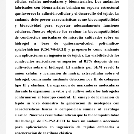
células, señales moleculares y biomateriales. Los andamios
fabricados con biomateriales brindan un soporte estructural
que favorece la adhesión cellular y el desarrollo del tejido. Un
andamio debe poseer características como biocompatibilidad
y bioactividad para soportar adecuadamente funciones
celulares. Nuestro objetivo fue evaluar la biocompatibilidad
de condrocitos auriculares de microtia cultivados sobre un
hidrogel a base de quitosano-alcohol polivinílico-
epiclorhidrina (CS-PVA-ECH) y proponerlo como andamio
con aplicaciones en ingeniería de tejidos. La viabilidad de los
condrocitos auriculares es superior al 81% después de ser
cultivados sobre el hidrogel. El análisis por SEM reveló la
unión celular y formación de matriz extracellular sobre el
hidrogel; confirmada mediante detección por IF de colágena
tipo II y elastina. La expresión de marcadores moleculares
durante la expansión in vitro y el cultivo sobre los hidrogeles
confirmaron el fenotipo condral. El ensayo de formación de
tejido in vivo demostró la generación de neotejidos con
características físicas y composición similar al cartílago
elástico. Nuestros resultados indican que la biocompatibilidad
del hidrogel de CS-PVA-ECH lo hace un andamio adecuado
para aplicaciones en ingeniería de tejidos enfocadas a
regeneración de cartílago elástico.