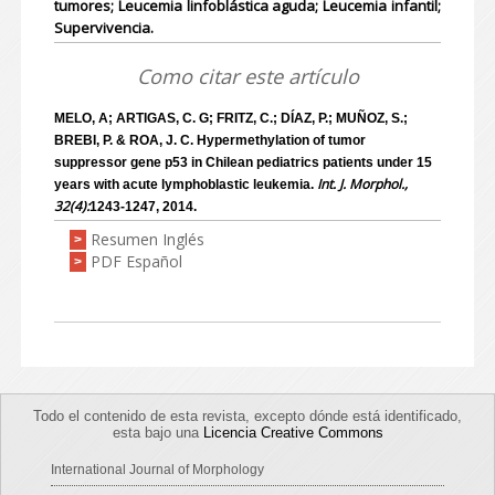
tumores; Leucemia linfoblástica aguda; Leucemia infantil;
Supervivencia.
Como citar este artículo
MELO, A; ARTIGAS, C. G; FRITZ, C.; DÍAZ, P.; MUÑOZ, S.;
BREBI, P. & ROA, J. C. Hypermethylation of tumor
suppressor gene p53 in Chilean pediatrics patients under 15
Int. J. Morphol.,
years with acute lymphoblastic leukemia.
32(4):
1243-1247, 2014.
Resumen Inglés
>
PDF Español
>
Todo el contenido de esta revista, excepto dónde está identificado,
esta bajo una
Licencia Creative Commons
International Journal of Morphology