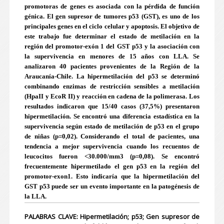
promotoras de genes es asociada con la pérdida de función
génica. El gen supresor de tumores p53 (GST), es uno de los
principales genes en el ciclo celular y apoptosis. El objetivo de
este trabajo fue determinar el estado de metilación en la
región del promotor-exón 1 del GST p53 y la asociación con
la supervivencia en menores de 15 años con LLA. Se
analizaron 40 pacientes provenientes de la Región de la
Araucanía-Chile. La hipermetilación del p53 se determinó
combinando enzimas de restricción sensibles a metilación
(HpaII y EcoR II) y reacción en cadena de la polimerasa. Los
resultados indicaron que 15/40 casos (37,5%) presentaron
hipermetilación. Se encontró una diferencia estadística en la
supervivencia según estado de metilación de p53 en el grupo
de niñas (p=0,02). Considerando el total de pacientes, una
tendencia a mejor supervivencia cuando los recuentos de
leucocitos fueron <30.000/mm3 (p=0,08). Se encontró
frecuentemente hipermetilado el gen p53 en la región del
promotor-exon1. Esto indicaría que la hipermetilación del
GST p53 puede ser un evento importante en la patogénesis de
la LLA.
PALABRAS CLAVE: Hipermetilación; p53; Gen supresor de