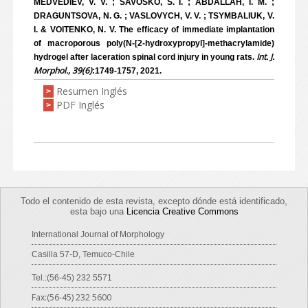
MEDVEDIEV, V. V. ; SAVOSKO, S. I. ; ABDALLAH, I. M. ;
DRAGUNTSOVA, N. G. ; VASLOVYCH, V. V. ; TSYMBALIUK, V.
I. & VOITENKO, N. V. The efficacy of immediate implantation
of macroporous poly(N-[2-hydroxypropyl]-methacrylamide)
Int. J.
hydrogel after laceration spinal cord injury in young rats.
Morphol., 39(6)
:1749-1757, 2021.
Resumen Inglés
>
PDF Inglés
>
Todo el contenido de esta revista, excepto dónde está identificado,
esta bajo una
Licencia Creative Commons
International Journal of Morphology
Casilla 57-D, Temuco-Chile
Tel.:(56-45) 232 5571
Fax:(56-45) 232 5600