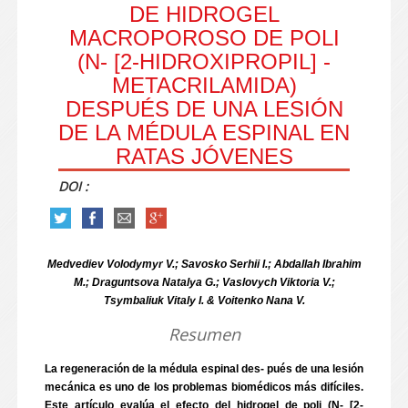
DE HIDROGEL
MACROPOROSO DE POLI
(N- [2-HIDROXIPROPIL] -
METACRILAMIDA)
DESPUÉS DE UNA LESIÓN
DE LA MÉDULA ESPINAL EN
RATAS JÓVENES
DOI :
Medvediev Volodymyr V.; Savosko Serhii I.; Abdallah Ibrahim
M.; Draguntsova Natalya G.; Vaslovych Viktoria V.;
Tsymbaliuk Vitaly I. & Voitenko Nana V.
Resumen
La regeneración de la médula espinal des- pués de una lesión
mecánica es uno de los problemas biomédicos más difíciles.
Este artículo evalúa el efecto del hidrogel de poli (N- [2-