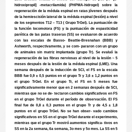
hidroxipropil] -metacrilamida) (PHPMA-hidrogel) sobre la
regeneración de la médula espinal en ratas jóvenes después
de la hemiescisión lateral de la médula espinal (lesión) a nivel
de los segmentos T12 – T13 ( Grupo TrGel). La puntuación de
la función locomotora (FS) y la puntuación de espasticidad
parética de las patas traseras (SS) se evaluaron de acuerdo
con las escalas de Basso- Beattie-Bresnahan (BBB) y
Ashworth, respectivamente, y se com- pararon con un grupo
de animales sin matriz implantada (grupo Tr). Se evaluó la
regeneración de las fibras nerviosas al nivel de la lesión ~ 5
meses después de la lesión de la médula espinal (LME). Una
semana después de la inducción de SCI, el FS en la escala
BBB fue 0,9 ± 0,5 puntos en el grupo Tr y 3,6 ± 1,2 puntos en
el grupo TrGel. En el grupo Tr, el FS en 5 meses fue
significativamente menor que en 2 semanas después de SCI,
mientras que no se de- tectaron cambios significativos en FS
en el grupo TrGel durante el período de observación. El FS
final fue de 0,8 ± 0,3 puntos en el grupo Tr y de 4,5 ± 1,8
puntos en el grupo TrGel. No se han obser- vado cambios
significativos en SS en el grupo TrGel durante el experimento,
mientras que el grupo Tr mostró aumentos significa- tivos en
SS en la 2a semana, 6a semana, 3o mes y 5o mes. La SS en 5