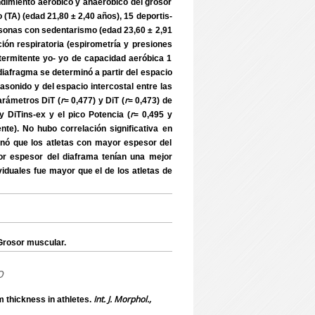
endimiento aeróbico y anaeróbico del grosor
 (TA) (edad 21,80 ± 2,40 años), 15 deportis-
ersonas con sedentarismo (edad 23,60 ± 2,91
ción respiratoria (espirometría y presiones
ntermitente yo- yo de capacidad aeróbica 1
diafragma se determinó a partir del espacio
rasonido y del espacio intercostal entre las
r
r
parámetros DiT (
= 0,477) y DiT (
= 0,473) de
r
y DiTins-ex y el pico Potencia (
= 0,495 y
nte). No hubo correlación significativa en
nó que los atletas con mayor espesor del
or espesor del diaframa tenían una mejor
viduales fue mayor que el de los atletas de
a; Grosor muscular.
o
Int. J. Morphol.,
 thickness in athletes.