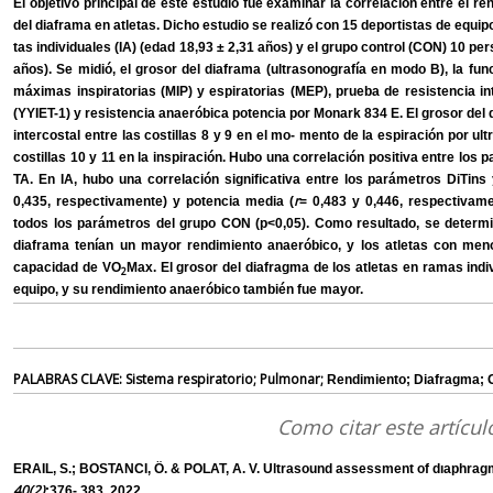
El objetivo principal de este estudio fue examinar la correlación entre el r
del diaframa en atletas. Dicho estudio se realizó con 15 deportistas de equipo
tas individuales (IA) (edad 18,93 ± 2,31 años) y el grupo control (CON) 10 p
años). Se midió, el grosor del diaframa (ultrasonografía en modo B), la fun
máximas inspiratorias (MIP) y espiratorias (MEP), prueba de resistencia i
(YYIET-1) y resistencia anaeróbica potencia por Monark 834 E. El grosor del 
intercostal entre las costillas 8 y 9 en el mo- mento de la espiración por ult
costillas 10 y 11 en la inspiración. Hubo una correlación positiva entre los 
TA. En IA, hubo una correlación significativa entre los parámetros DiTins 
r
0,435, respectivamente) y potencia media (
= 0,483 y 0,446, respectivame
todos los parámetros del grupo CON (p<0,05). Como resultado, se determi
diaframa tenían un mayor rendimiento anaeróbico, y los atletas con men
capacidad de VO
Max. El grosor del diafragma de los atletas en ramas indi
2
equipo, y su rendimiento anaeróbico también fue mayor.
PALABRAS
CLAVE:
Sistema
respiratorio;
Pulmonar;
Rendimiento; Diafragm
Como citar este artícul
ERAIL, S.; BOSTANCI, Ö. & POLAT, A. V. Ultrasound assessment of dıaphragm
40(2)
:376- 383, 2022.