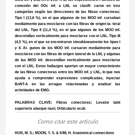
conexión del OOc inf. a LNL se clasifi- caron en tres
categorías según las direcciones de las fibras conectoras;
Tipo I (13,6 %), en el que algunos de los MOO inf. cursaban
medialmente para mezclarse con las fibras de origen la- teral
del LNL. Tipo II (11,4 %), en el que algunos de los MOO inf.
descendían verticalmente para mezclarse con el LNL. Tipo III
(4,5 %), en el que se encontraron simultáneamente los tipos I
y II. Al- gunos de los MOO inf. cursaron medialmente para
mezclarse con las fibras de origen lateral de la LNL y algunas
de las MOO inf. descendían verticalmente para mezclarse
con el LNL. Estos hallazgos aportan un mayor conocimiento
de las fibras conectoras entre los MOO inf. y LNL, lo que nos
ayuda a comprender expresiones complicadas, inyectar
BoNT-A en las arrugas relacionadas y analizar las
actividades de EMG.
PALABRAS CLAVE: Fibras conectoras; Levator labii
superioris alaeque nasi; Orbicularis oculi.
Como citar este artículo
HUR, M. S.; MOON, Y. S. & KIM, H. Anatomical connections