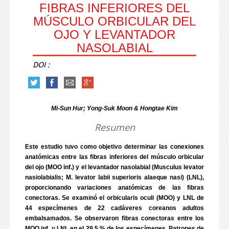
FIBRAS INFERIORES DEL
MÚSCULO ORBICULAR DEL
OJO Y LEVANTADOR
NASOLABIAL
DOI :
Mi-Sun Hur; Yong-Suk Moon & Hongtae Kim
Resumen
Este estudio tuvo como objetivo determinar las conexiones
anatómicas entre las fibras inferiores del músculo orbicular
del ojo (MOO inf.) y el levantador nasolabial (Musculus levator
nasiolabialis; M. levator labii superioris alaeque nasi) (LNL),
proporcionando variaciones anatómicas de las fibras
conectoras. Se examinó el orbicularis oculi (MOO) y LNL de
44 especímenes de 22 cadáveres coreanos adultos
embalsamados. Se observaron fibras conectoras entre los
MOO inf. y LNL en el 29,5 % de los especímenes. Patrones de