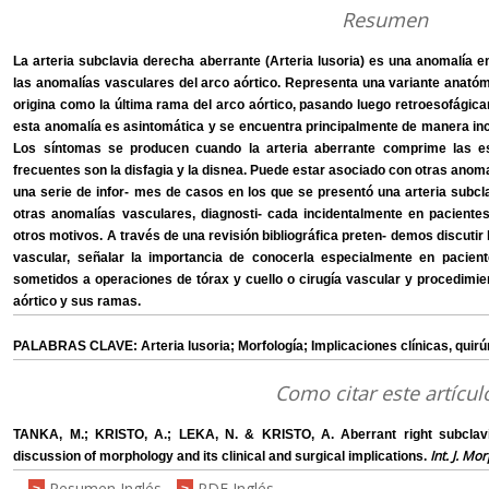
Resumen
La arteria subclavia derecha aberrante (Arteria lusoria) es una anomalía em
las anomalías vasculares del arco aórtico. Representa una variante anató
origina como la última rama del arco aórtico, pasando luego retroesofágica
esta anomalía es asintomática y se encuentra principalmente de manera in
Los síntomas se producen cuando la arteria aberrante comprime las es
frecuentes son la disfagia y la disnea. Puede estar asociado con otras anom
una serie de infor- mes de casos en los que se presentó una arteria subcl
otras anomalías vasculares, diagnosti- cada incidentalmente en pacientes
otros motivos. A través de una revisión bibliográfica preten- demos discutir 
vascular, señalar la importancia de conocerla especialmente en pacien
sometidos a operaciones de tórax y cuello o cirugía vascular y procedimi
aórtico y sus ramas.
PALABRAS CLAVE: Arteria lusoria; Morfología; Implicaciones clínicas, quirú
Como citar este artícul
TANKA, M.; KRISTO, A.; LEKA, N. & KRISTO, A. Aberrant right subclavi
Int. J. Mo
discussion of morphology and its clinical and surgical implications.
Resumen Inglés
PDF Inglés