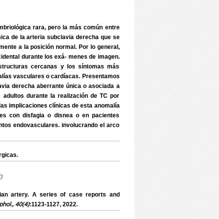
briológica rara, pero la más común entre
mica de la arteria subclavia derecha que se
mente a la posición normal. Por lo general,
cidental durante los exá- menes de imagen.
tructuras cercanas y los síntomas más
alías vasculares o cardíacas. Presentamos
avia derecha aberrante única o asociada a
 adultos durante la realización de TC por
las implicaciones clínicas de esta anomalía
tes con disfagia o disnea o en pacientes
entos endovasculares. involucrando el arco
rgicas.
o
an artery. A series of case reports and
rphol., 40(4)
:1123-1127, 2022.