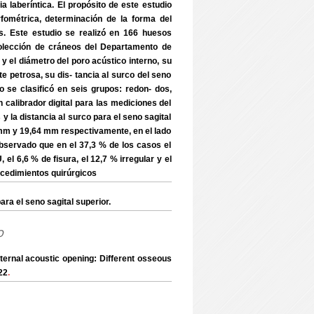
a laberíntica. El propósito de este estudio
fométrica, determinación de la forma del
. Este estudio se realizó en 166 huesos
lección de cráneos del Departamento de
 el diámetro del poro acústico interno, su
rte petrosa, su dis- tancia al surco del seno
no se clasificó en seis grupos: redon- dos,
n calibrador digital para las mediciones del
 y la distancia al surco para el seno sagital
3 mm y 19,64 mm respectivamente, en el lado
servado que en el 37,3 % de los casos el
 el 6,6 % de fisura, el 12,7 % irregular y el
ocedimientos quirúrgicos
a el seno sagital superior.
o
ernal acoustic opening: Different osseous
.
22