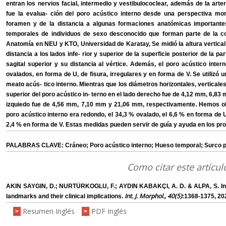
entran los nervios facial, intermedio y vestibulococlear, además de la arteri
fue la evalua- ción del poro acústico interno desde una perspectiva mor
foramen y de la distancia a algunas formaciones anatómicas importantes
temporales de individuos de sexo desconocido que forman parte de la co
Anatomía en NEU y KTO, Universidad de Karatay, Se midió la altura vertical y
distancia a los lados infe- rior y superior de la superficie posterior de la pa
sagital superior y su distancia al vértice. Además, el poro acústico inter
ovalados, en forma de U, de fisura, irregulares y en forma de V. Se utilizó u
meato acús- tico interno. Mientras que los diámetros horizontales, verticales
superior del poro acústico in- terno en el lado derecho fue de 4,12 mm, 6,8
izquiedo fue de 4,56 mm, 7,10 mm y 21,06 mm, respectivamente. Hemos ob
poro acústico interno era redondo, el 34,3 % ovalado, el 6,6 % en forma de U,
2,4 % en forma de V. Estas medidas pueden servir de guía y ayuda en los pr
PALABRAS CLAVE: Cráneo; Poro acústico interno; Hueso temporal; Surco par
Como citar este artícul
AKIN SAYGIN, D.; NURTÜRKOGLU, F.; AYDIN KABAKÇI, A. D. & ALPA, S. Int
Int. J. Morphol., 40(5)
landmarks and their clinical implications.
:1368-1375, 20
Resumen Inglés
PDF Inglés
>
>