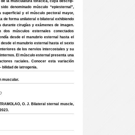
e la musculatura torácica, cuya descrip-
a sido denominado músculo “epiesternal”,
a superficial y el músculo pectoral mayor,
a de forma unilateral o bilateral exhibiendo
os durante cirugías y exámenes de imagen.
n dos músculos esternales conectados
endía desde el manubrio esternal hasta el
́a desde el manubrio esternal hasta el sexto
anteriores de los nervios intercostales y su
internos. El músculo esternal presenta una
actores raciales. Conocer esta variación
 bilidad de iatrogenia.
n muscular.
o
TRAMOLAO, O. J. Bilateral sternal muscle,
 2023.