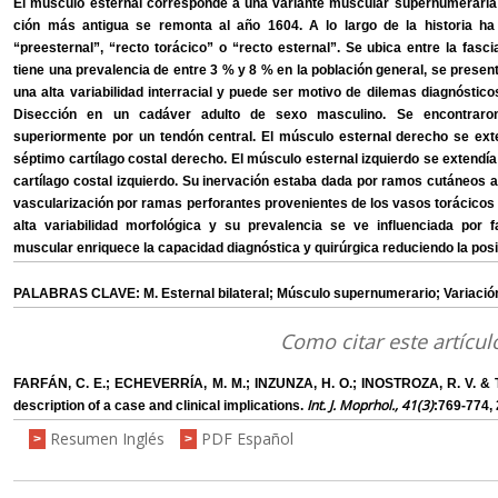
El músculo esternal corresponde a una variante muscular supernumeraria d
ción más antigua se remonta al año 1604. A lo largo de la historia h
“preesternal”, “recto torácico” o “recto esternal”. Se ubica entre la fasci
tiene una prevalencia de entre 3 % y 8 % en la población general, se present
una alta variabilidad interracial y puede ser motivo de dilemas diagnóstic
Disección en un cadáver adulto de sexo masculino. Se encontraro
superiormente por un tendón central. El músculo esternal derecho se ext
séptimo cartílago costal derecho. El músculo esternal izquierdo se extendi
cartílago costal izquierdo. Su inervación estaba dada por ramos cutáneos 
vascularización por ramas perforantes provenientes de los vasos torácicos 
alta variabilidad morfológica y su prevalencia se ve influenciada por f
muscular enriquece la capacidad diagnóstica y quirúrgica reduciendo la posi-
PALABRAS CLAVE: M. Esternal bilateral; Músculo supernumerario; Variació
Como citar este artícul
FARFÁN, C. E.; ECHEVERRÍA, M. M.; INZUNZA, H. O.; INOSTROZA, R. V. & 
Int. J. Moprhol., 41(3)
description of a case and clinical implications.
:769-774,
Resumen Inglés
PDF Español
>
>